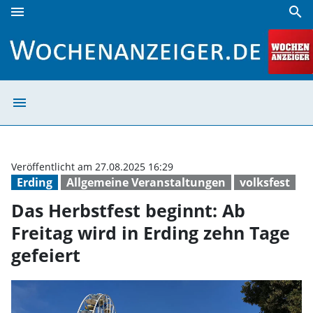
menu
search
Das Herbstfest beginnt: Ab Freitag wird in Erding zehn Tag
menu
Das Herbstfest b
Veröffentlicht am 27.08.2025 16:29
Erding
Allgemeine Veranstaltungen
volksfest
Das Herbstfest beginnt: Ab
Freitag wird in Erding zehn Tage
gefeiert