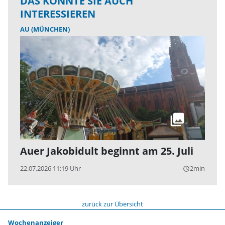
DAS KÖNNTE SIE AUCH
INTERESSIEREN
AU (MÜNCHEN)
Auer Jakobidult beginnt am 25. Juli
22.07.2026 11:19 Uhr
2min
query_builder
zurück zur Übersicht
Wochenanzeiger