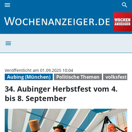
menu
search
34. Aubinger Herbstfest vom 4. bis 8. September | Wochen
menu
34. Aubinger He
Veröffentlicht am 01.09.2025 10:04
Aubing (München)
Politische Themen
volksfest
34. Aubinger Herbstfest vom 4.
bis 8. September