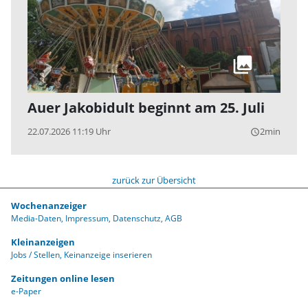
Auer Jakobidult beginnt am 25. Juli
22.07.2026 11:19 Uhr
2min
query_builder
zurück zur Übersicht
Wochenanzeiger
Media-Daten
Impressum
Datenschutz
AGB
Kleinanzeigen
Jobs / Stellen
Keinanzeige inserieren
Zeitungen online lesen
e-Paper