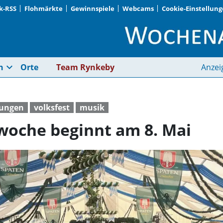
k-RSS
Flohmärkte
Gewinnspiele
Webcams
Cookie-Einstellun
53. Truderinger Fest
expand_more
n
Orte
Team Rynkeby
Anzei
tungen
volksfest
musik
twoche beginnt am 8. Mai