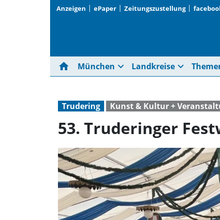
Anzeigen
ePaper
Zeitungszustellung
faceboo
home
expand_more
expand_more
München
Landkreise
Theme
Trudering
Kunst & Kultur + Veranstal
53. Truderinger Fes