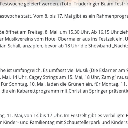
r Festwoche gefeiert werden. (Foto: Truderinger Buam Festrin
Festwoche statt. Vom 8. bis 17. Mai gibt es ein Rahmenprogr
e öffnet am Freitag, 8. Mai, um 15.30 Uhr. Ab 16.15 Uhr zie
er Musikvereins vom Hotel Obermaier aus ins Festzelt ein. 
an Schall, anzapfen, bevor ab 18 Uhr die Showband „Nachtst
 ist umfangreich. Es umfasst viel Musik (Die Eslarner am 
 Mai, 14 Uhr, Cagey Strings am 15. Mai, 18 Uhr, Zam g`rausc
 Für Sonntag, 10. Mai, laden die Grünen ein, für Montag, 11
, die ein Kabarettprogramm mit Christian Springer präsentie
, 11. Mai, von 14 bis 17 Uhr. Im Festzelt gibt es verbillig
der Kinder- und Familientag mit Schaustellerpark und Kinde