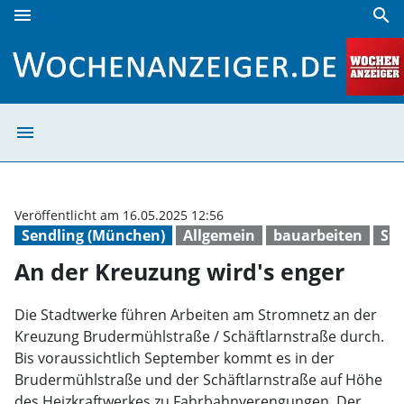
menu
search
An der Kreuzung wird's enger | Wochenanzeiger
menu
An der Kreuzung
Veröffentlicht am 16.05.2025 12:56
Sendling (München)
Allgemein
bauarbeiten
St
An der Kreuzung wird's enger
Die Stadtwerke führen Arbeiten am Stromnetz an der
Kreuzung Brudermühlstraße / Schäftlarnstraße durch.
Bis voraussichtlich September kommt es in der
Brudermühlstraße und der Schäftlarnstraße auf Höhe
des Heizkraftwerkes zu Fahrbahnverengungen. Der