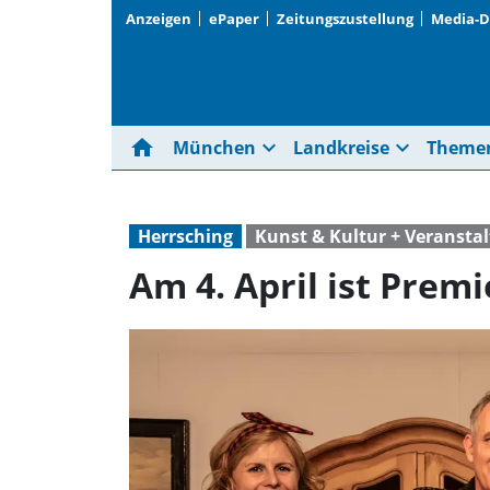
Anzeigen
ePaper
Zeitungszustellung
Media-
home
expand_more
expand_more
München
Landkreise
Theme
Herrsching
Kunst & Kultur + Veransta
Am 4. April ist Premi