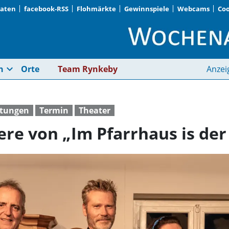
Daten
facebook-RSS
Flohmärkte
Gewinnspiele
Webcams
Coo
Am 4. April ist Premi
expand_more
n
Orte
Team Rynkeby
Anzei
ltungen
Termin
Theater
ere von „Im Pfarrhaus is der 