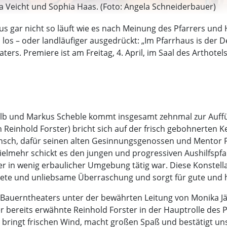
phia Veicht und Sophia Haas. (Foto: Angela Schneiderbauer)
 gar nicht so läuft wie es nach Meinung des Pfarrers und H
los – oder landläufiger ausgedrückt: „Im Pfarrhaus is der Dei
rs. Premiere ist am Freitag, 4. April, im Saal des Arthotel
Kolb und Markus Scheble kommt insgesamt zehnmal zur Auf
on Reinhold Forster) bricht sich auf der frisch gebohnerten 
nsch, dafür seinen alten Gesinnungsgenossen und Mentor
 Vielmehr schickt es den jungen und progressiven Aushilfspf
rker in wenig erbaulicher Umgebung tätig war. Diese Konstell
ete und unliebsame Überraschung und sorgt für gute und 
uerntheaters unter der bewährten Leitung von Monika Jäger
bereits erwähnte Reinhold Forster in der Hauptrolle des Pf
as bringt frischen Wind, macht großen Spaß und bestätigt 