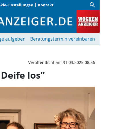
search
kie-Einstellungen
Kontakt
ere von „Im Pfarrhaus is
ge aufgeben
Beratungstermin vereinbaren
Veröffentlicht am 31.03.2025 08:56
Deife los”