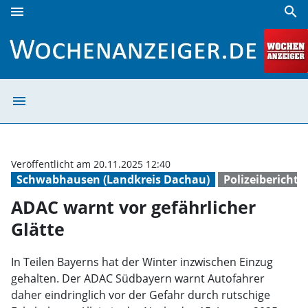
menu
search
ADAC warnt vor gefährlicher Glätte | Wochenanzeiger
menu
ADAC warnt vor 
Veröffentlicht am 20.11.2025 12:40
Schwabhausen (Landkreis Dachau)
Polizeiberichte
ADAC warnt vor gefährlicher
Glätte
In Teilen Bayerns hat der Winter inzwischen Einzug
gehalten. Der ADAC Südbayern warnt Autofahrer
daher eindringlich vor der Gefahr durch rutschige