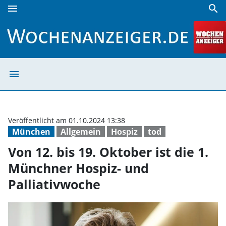
menu
search
Von 12. bis 19. Oktober ist die 1. Münchner Hospiz- und Pa
menu
Von 12. bis 19. 
Veröffentlicht am 01.10.2024 13:38
München
Allgemein
Hospiz
tod
Von 12. bis 19. Oktober ist die 1.
Münchner Hospiz- und
Palliativwoche