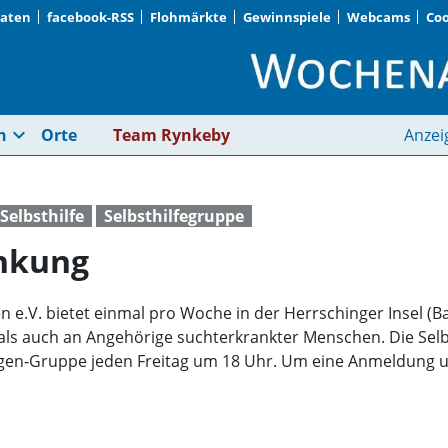
Daten
facebook-RSS
Flohmärkte
Gewinnspiele
Webcams
Coo
Hilfe bei Suchterkra
expand_more
n
Orte
Team Rynkeby
Anzei
Selbsthilfe
Selbsthilfegruppe
ankung
 e.V. bietet einmal pro Woche in der Herrschinger Insel (B
 als auch an Angehörige suchterkrankter Menschen. Die Selbst
gen-Gruppe jeden Freitag um 18 Uhr. Um eine Anmeldung un