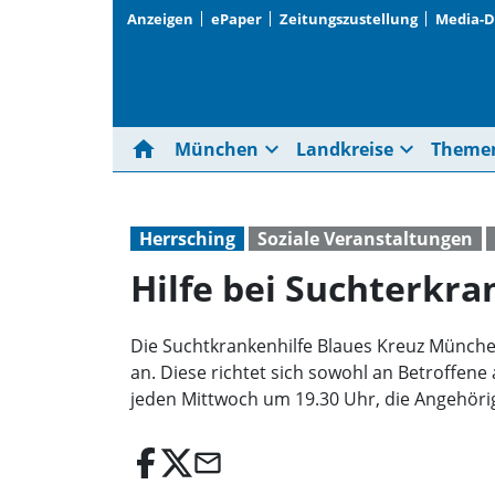
Anzeigen
ePaper
Zeitungszustellung
Media-
home
expand_more
expand_more
München
Landkreise
Theme
Herrsching
Soziale Veranstaltungen
Hilfe bei Suchterkr
Die Suchtkrankenhilfe Blaues Kreuz München
an. Diese richtet sich sowohl an Betroffene
jeden Mittwoch um 19.30 Uhr, die Angehöri
email