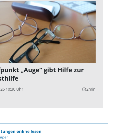
fpunkt „Auge” gibt Hilfe zur
sthilfe
026 10:30 Uhr
2min
query_builder
itungen online lesen
Paper