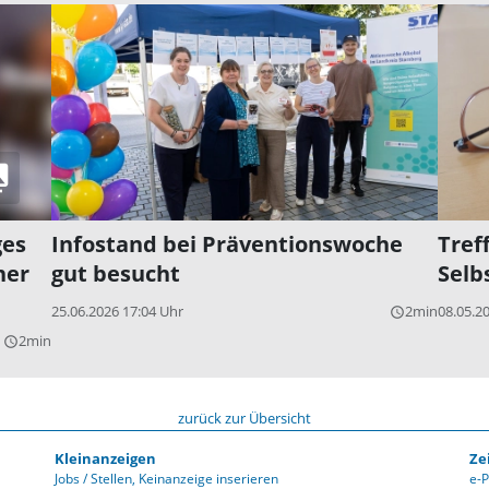
ges
Infostand bei Präventionswoche
Tref
her
gut besucht
Selb
25.06.2026 17:04 Uhr
2min
08.05.2
query_builder
2min
query_builder
zurück zur Übersicht
Kleinanzeigen
Ze
Jobs / Stellen
Keinanzeige inserieren
e-