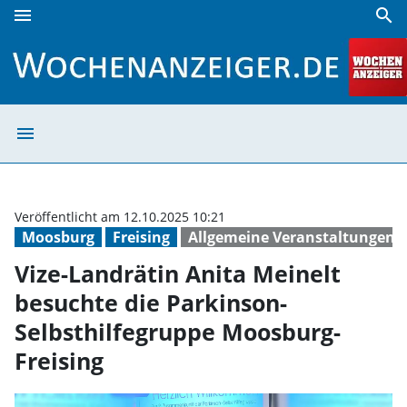
menu
search
Vize-Landrätin Anita Meinelt besuchte die Parkinson-Selbs
menu
Vize-Landrätin 
Veröffentlicht am 12.10.2025 10:21
Moosburg
Freising
Allgemeine Veranstaltungen
Vize-Landrätin Anita Meinelt
besuchte die Parkinson-
Selbsthilfegruppe Moosburg-
Freising