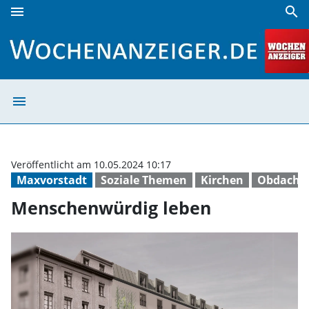
menu
search
Menschenwürdig leben | Wochenanzeiger
menu
Menschenwürdig
Veröffentlicht am 10.05.2024 10:17
Maxvorstadt
Soziale Themen
Kirchen
Obdachl
Menschenwürdig leben