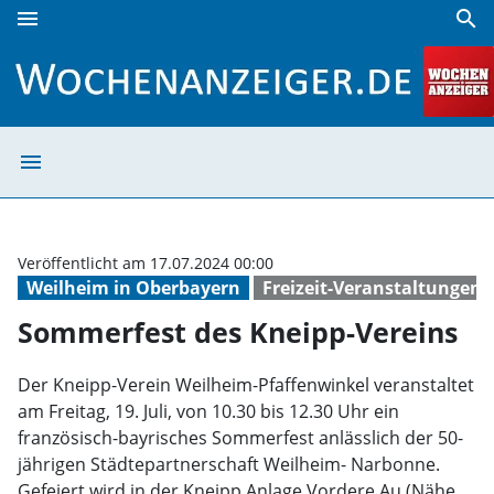
menu
search
Sommerfest des Kneipp-Vereins | Wochenanzeiger
menu
Sommerfest des
Veröffentlicht am 17.07.2024 00:00
Weilheim in Oberbayern
Freizeit-Veranstaltungen
Sommerfest des Kneipp-Vereins
Der Kneipp-Verein Weilheim-Pfaffenwinkel veranstaltet
am Freitag, 19. Juli, von 10.30 bis 12.30 Uhr ein
französisch-bayrisches Sommerfest anlässlich der 50-
jährigen Städtepartnerschaft Weilheim- Narbonne.
Gefeiert wird in der Kneipp Anlage Vordere Au (Nähe