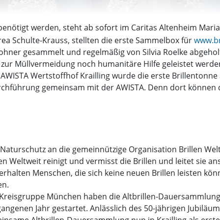
benötigt werden, steht ab sofort im Caritas Altenheim Mari
drea Schulte-Krauss, stellten die erste Sammelbox für
www.br
hner gesammelt und regelmäßig von Silvia Roelke abgeholt 
 zur Müllvermeidung noch humanitäre Hilfe geleistet werde
WISTA Wertstoffhof Krailling wurde die erste Brillentonne 
rchführung gemeinsam mit der AWISTA. Denn dort können dan
aturschutz an die gemeinnützige Organisation Brillen Welt
n Weltweit reinigt und vermisst die Brillen und leitet sie a
rhalten Menschen, die sich keine neuen Brillen leisten kön
en.
z Kreisgruppe München haben die Altbrillen-Dauersammlu
rgangenen Jahr gestartet. Anlässlich des 50-jährigen Jubilä