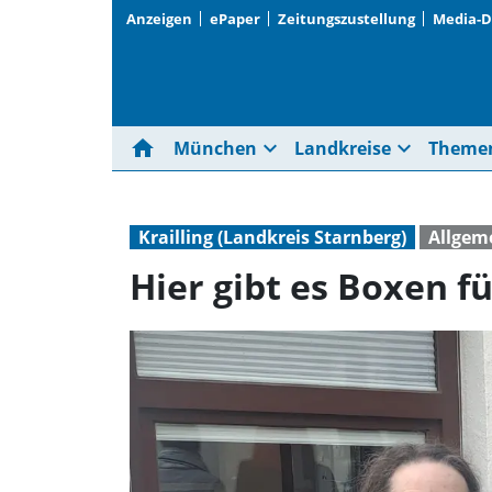
Anzeigen
ePaper
Zeitungszustellung
Media-
home
expand_more
expand_more
München
Landkreise
Theme
Krailling (Landkreis Starnberg)
Allgem
Hier gibt es Boxen f