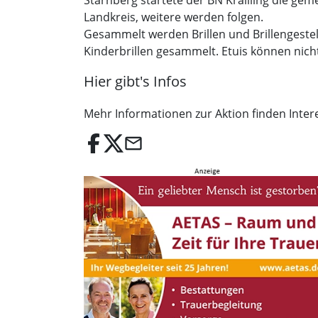
Starnberg startete der BN Krailling die ge
Landkreis, weitere werden folgen.
Gesammelt werden Brillen und Brillengeste
Kinderbrillen gesammelt. Etuis können ni
Hier gibt's Infos
Mehr Informationen zur Aktion finden Inter
email