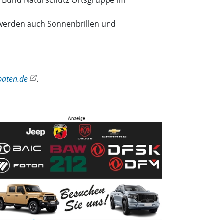
te Bund Naturschutz Ortsgruppe im
s werden auch Sonnenbrillen und
paten.de
.