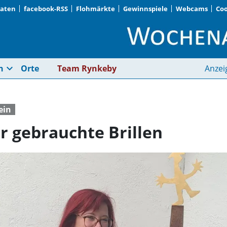
Daten
facebook-RSS
Flohmärkte
Gewinnspiele
Webcams
Coo
Hier gibt es Boxen fü
expand_more
n
Orte
Team Rynkeby
Anzei
ein
ür gebrauchte Brillen