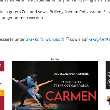
meinsame Altbrillen-Dauersammlung nun in Krailling als ers
lle in gutem Zustand sowie Brillengläser im Rohzustand. E
cht angenommen werden.
essierte unter
www.brillenweltweit.de
sowie auf
www.plastik