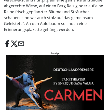
verschwitzt und hungrig auf eine gemähte und sauber
abgerechte Wiese, auf einen Berg Reisig oder auf eine
Reihe frisch gepflanzter Bäume und Sträucher
schauen, sind wir auch stolz auf das gemeinsam
Geleistete“. An den Apfelbaum soll noch eine
Erinnerungsplakette gehängt werden.
email