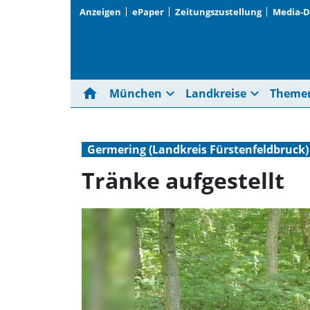
Anzeigen
ePaper
Zeitungszustellung
Media-
home
expand_more
expand_more
München
Landkreise
Theme
Germering (Landkreis Fürstenfeldbruck)
Tränke aufgestellt