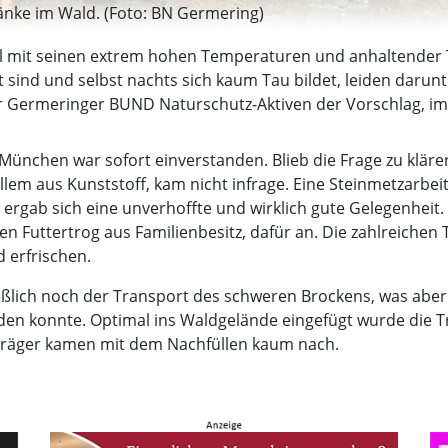
änke im Wald. (Foto: BN Germering)
 mit seinen extrem hohen Temperaturen und anhaltender T
sind und selbst nachts sich kaum Tau bildet, leiden darunt
 Germeringer BUND Naturschutz-Aktiven der Vorschlag, im 
nchen war sofort einverstanden. Blieb die Frage zu klären,
llem aus Kunststoff, kam nicht infrage. Eine Steinmetzarbeit
gab sich eine unverhoffte und wirklich gute Gelegenheit. E
en Futtertrog aus Familienbesitz, dafür an. Die zahlreichen
 erfrischen.
ießlich noch der Transport des schweren Brockens, was abe
rden konnte. Optimal ins Waldgelände eingefügt wurde die T
träger kamen mit dem Nachfüllen kaum nach.