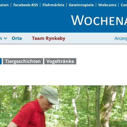
Daten
facebook-RSS
Flohmärkte
Gewinnspiele
Webcams
Coo
Tränke aufgestellt |
expand_more
n
Orte
Team Rynkeby
Anzei
Tiergeschichten
Vogeltränke