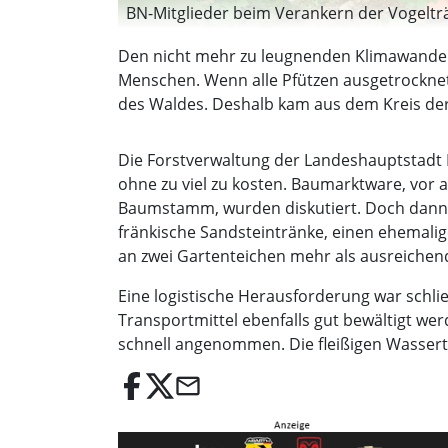
BN-Mitglieder beim Verankern der Vogeltr
Den nicht mehr zu leugnenden Klimawandel
Menschen. Wenn alle Pfützen ausgetrocknet 
des Waldes. Deshalb kam aus dem Kreis der
Die Forstverwaltung der Landeshauptstadt Mü
ohne zu viel zu kosten. Baumarktware, vor a
Baumstamm, wurden diskutiert. Doch dann er
fränkische Sandsteintränke, einen ehemalig
an zwei Gartenteichen mehr als ausreichend
Eine logistische Herausforderung war schl
Transportmittel ebenfalls gut bewältigt we
schnell angenommen. Die fleißigen Wasser
email