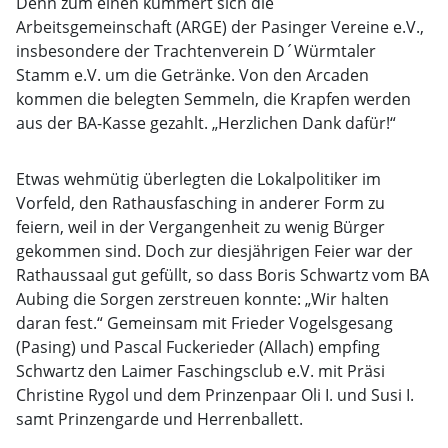
Denn zum einen kümmert sich die
Arbeitsgemeinschaft (ARGE) der Pasinger Vereine e.V.,
insbesondere der Trachtenverein D´Würmtaler
Stamm e.V. um die Getränke. Von den Arcaden
kommen die belegten Semmeln, die Krapfen werden
aus der BA-Kasse gezahlt. „Herzlichen Dank dafür!“
Etwas wehmütig überlegten die Lokalpolitiker im
Vorfeld, den Rathausfasching in anderer Form zu
feiern, weil in der Vergangenheit zu wenig Bürger
gekommen sind. Doch zur diesjährigen Feier war der
Rathaussaal gut gefüllt, so dass Boris Schwartz vom BA
Aubing die Sorgen zerstreuen konnte: „Wir halten
daran fest.“ Gemeinsam mit Frieder Vogelsgesang
(Pasing) und Pascal Fuckerieder (Allach) empfing
Schwartz den Laimer Faschingsclub e.V. mit Präsi
Christine Rygol und dem Prinzenpaar Oli I. und Susi I.
samt Prinzengarde und Herrenballett.