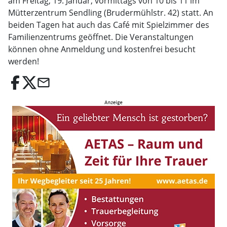
am Freitag, 19. Januar, vormittags von 10 bis 11 im
Mütterzentrum Sendling (Brudermühlstr. 42) statt. An
beiden Tagen hat auch das Café mit Spielzimmer des
Familienzentrums geöffnet. Die Veranstaltungen
können ohne Anmeldung und kostenfrei besucht
werden!
email