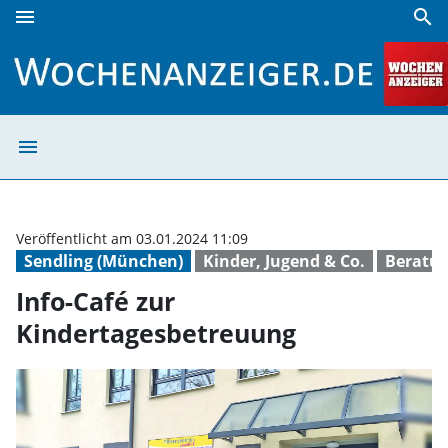
menu
search
Info-Café zur Kindertagesbetreuung | Wochenanzeiger
menu
Info-Café zur K
Veröffentlicht am 03.01.2024 11:09
Sendling (München)
Kinder, Jugend & Co.
Beratu
Info-Café zur
Kindertagesbetreuung