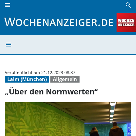
menu
search
„Über den Normwerten“ | Wochenanzeiger
menu
„Über den Norm
Veröffentlicht am 21.12.2023 08:37
Laim (München)
Allgemein
„Über den Normwerten“