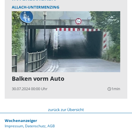
ALLACH-UNTERMENZING
Balken vorm Auto
30.07.2024 00:00 Uhr
1min
query_builder
zurück zur Übersicht
Wochenanzeiger
Impressum
Datenschutz
AGB