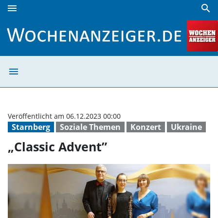
menu
search
„Classic Advent” | Wochenanzeiger
menu
„Classic Advent
Veröffentlicht am 06.12.2023 00:00
Starnberg
Soziale Themen
Konzert
Ukraine
„Classic Advent”