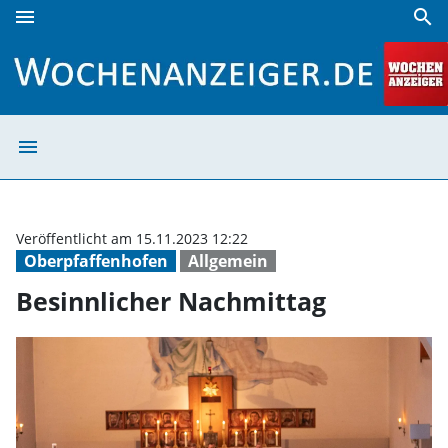
menu
search
Besinnlicher Nachmittag | Wochenanzeiger
menu
Besinnlicher Na
Veröffentlicht am 15.11.2023 12:22
Oberpfaffenhofen
Allgemein
Besinnlicher Nachmittag