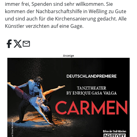
immer frei, Spenden sind sehr willkommen. Sie
kommen der Nachbarschaftshilfe in Weßling zu Gute
und sind auch für die Kirchensanierung gedacht. Alle
Künstler verzichten auf eine Gage.
email