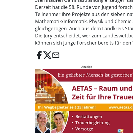
Sternhaufen Gammastrahlung erzeugen kan
Derzeit hat die 58. Runde von Jugend fors
Teilnehmer ihre Projekte aus den sieben na
Mathematik/Informatik, Physik und Chemie. 
gleichgezogen. Auch aus dem Landkreis Star
Die Jury entscheidet, wer zum Landeswettb
können sich junge Forscher bereits für den
email