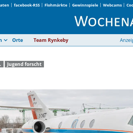
Daten
facebook-RSS
Flohmärkte
Gewinnspiele
Webcams
Coo
Besuch beim DLR | W
expand_more
n
Orte
Team Rynkeby
Anzei
.
Jugend forscht