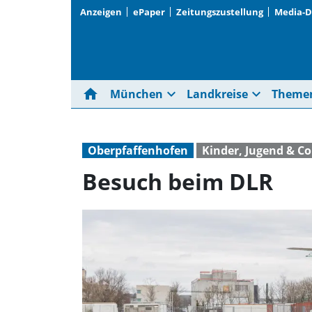
Anzeigen
ePaper
Zeitungszustellung
Media-
home
expand_more
expand_more
München
Landkreise
Theme
Oberpfaffenhofen
Kinder, Jugend & Co
Besuch beim DLR