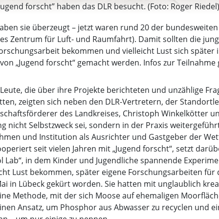
ugend forscht” haben das DLR besucht. (Foto: Roger Riedel
ben sie überzeugt – jetzt waren rund 20 der bundesweite
es Zentrum für Luft- und Raumfahrt). Damit sollten die jung
e Forschungsarbeit bekommen und vielleicht Lust sich später
von „Jugend forscht“ gemacht werden. Infos zur Teilnahme 
 Leute, die über ihre Projekte berichteten und unzählige Fr
ten, zeigten sich neben den DLR-Vertretern, der Standortl
tschaftsförderer des Landkreises, Christoph Winkelkötter u
ng nicht Selbstzweck sei, sondern in der Praxis weitergefü
men und Institution als Ausrichter und Gastgeber der Wet
periert seit vielen Jahren mit „Jugend forscht“, setzt darü
l Lab“, in dem Kinder und Jugendliche spannende Experime
icht Lust bekommen, später eigene Forschungsarbeiten für
i in Lübeck gekürt worden. Sie hatten mit unglaublich krea
 eine Methode, mit der sich Moose auf ehemaligen Moorfläc
inen Ansatz, um Phosphor aus Abwasser zu recyclen und ein