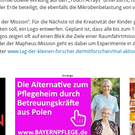
timikrobielle Wirkung auf den „Touch Arrays“ untersucht, 
r Erde beteiligt, die ebenfalls die Mikrobenbelastung von
 der Mission“. Für die Nächste ist die Kreativität der Kinder
n soll, ein Logo entwerfen. Geplant ist, dass alle bis zum 
gos zeigen oft auf einen Blick die Ziele einer Raumfahrtmiss
Bei der Mapheus-Mission geht es dabei um Experimente in der
nter
www.tag-der-kleinen-forscher.de/mitforschen/mal-aktio