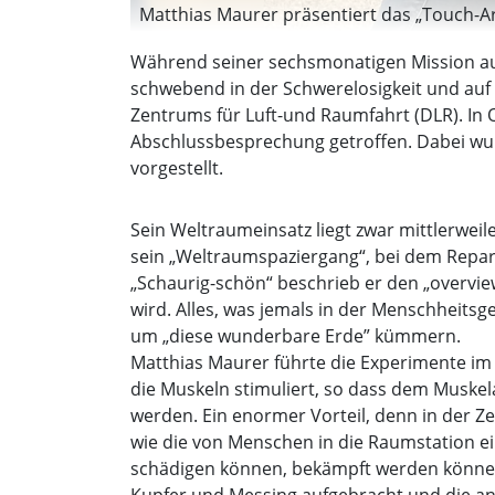
Matthias Maurer präsentiert das „Touch-Ar
Während seiner sechsmonatigen Mission au
schwebend in der Schwerelosigkeit und auf 
Zentrums für Luft-und Raumfahrt (DLR). In O
Abschlussbesprechung getroffen. Dabei wur
vorgestellt.
Sein Weltraumeinsatz liegt zwar mittlerwei
sein „Weltraumspaziergang“, bei dem Repar
„Schaurig-schön“ beschrieb er den „overvie
wird. Alles, was jemals in der Menschheitsg
um „diese wunderbare Erde” kümmern.
Matthias Maurer führte die Experimente im 
die Muskeln stimuliert, so dass dem Muske
werden. Ein enormer Vorteil, denn in der 
wie die von Menschen in die Raumstation e
schädigen können, bekämpft werden können