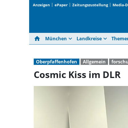
Anzeigen
ePaper
Zeitungszustellung
Media-
home
expand_more
expand_more
München
Landkreise
Theme
Oberpfaffenhofen
Allgemein
forsch
Cosmic Kiss im DLR