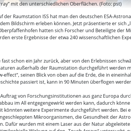
ray” mit den unterschiedlichen Oberflächen. (Foto: pst)
f der Raumstation ISS hat man den deutschen ESA-Astrona
dem Bildschirm erleben können. Jetzt präsentierte er sich 
berpfaffenhofen hatten sich Forscher und Beteiligte der Mi
den erste Ergebnisse der etwa 240 wissenschaftlichen Expe
le fast schon ein Jahr zurück, aber von den Erlebnissen sch
aturen außerhalb der Raumstation durchgeführt werden mus
w-effect“, seinen Blick von oben auf die Erde, die in einei
eschichte passiert ist, kann in 90 Minuten überflogen werde
Auftrag von Forschungsinstitutionen aus ganz Europa durch
labbau im All entgegengewirkt werden kann, dadurch könne 
Zeit könnten weitere Experimente durchgeführt werden. Bei
ingeschleppten Mikroorganismen, die Gesundheit der Astr
. Dafür wurden mit einem Laser aus der Natur abgeleitete