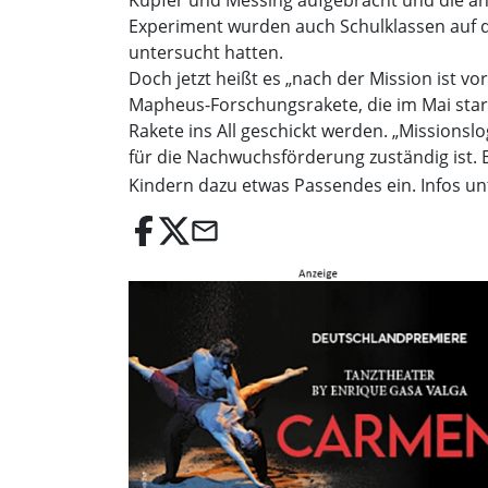
Kupfer und Messing aufgebracht und die an
Experiment wurden auch Schulklassen auf de
untersucht hatten.
Doch jetzt heißt es „nach der Mission ist vor
Mapheus-Forschungsrakete, die im Mai starte
Rakete ins All geschickt werden. „Missionslo
für die Nachwuchsförderung zuständig ist. 
Kindern dazu etwas Passendes ein. Infos u
email