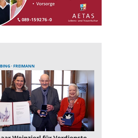
BING
FREIMANN
aar Weinzierl für Verdienste