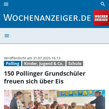
menu
search
150 Pollinger Grundschüler freuen sich über Eis | Wochena
menu
150 Pollinger G
Veröffentlicht am 31.07.2025 16:13
Polling
Kinder, Jugend & Co.
Schule
150 Pollinger Grundschüler
freuen sich über Eis