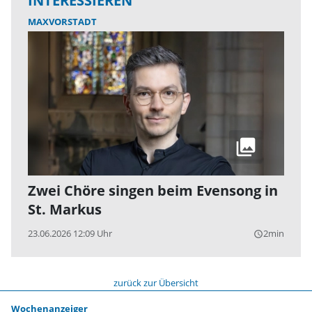
INTERESSIEREN
MAXVORSTADT
Zwei Chöre singen beim Evensong in
St. Markus
23.06.2026 12:09 Uhr
2min
query_builder
zurück zur Übersicht
Wochenanzeiger