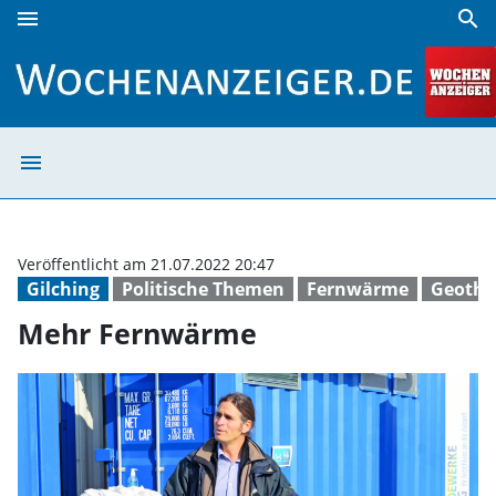
menu
search
Mehr Fernwärme | Wochenanzeiger
menu
Mehr Fernwärme
Veröffentlicht am 21.07.2022 20:47
Gilching
Politische Themen
Fernwärme
Geothe
Mehr Fernwärme