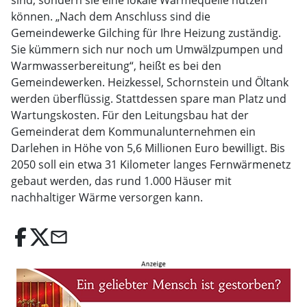
sind, sondern sie eine lokale Wärmequelle nutzen
können. „Nach dem Anschluss sind die
Gemeindewerke Gilching für Ihre Heizung zuständig.
Sie kümmern sich nur noch um Umwälzpumpen und
Warmwasserbereitung“, heißt es bei den
Gemeindewerken. Heizkessel, Schornstein und Öltank
werden überflüssig. Stattdessen spare man Platz und
Wartungskosten. Für den Leitungsbau hat der
Gemeinderat dem Kommunalunternehmen ein
Darlehen in Höhe von 5,6 Millionen Euro bewilligt. Bis
2050 soll ein etwa 31 Kilometer langes Fernwärmenetz
gebaut werden, das rund 1.000 Häuser mit
nachhaltiger Wärme versorgen kann.
email