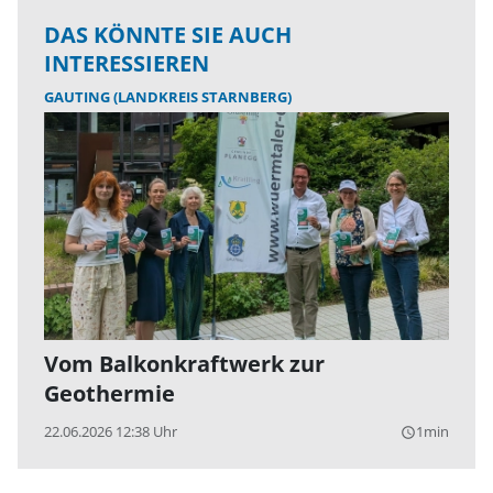
DAS KÖNNTE SIE AUCH
INTERESSIEREN
GAUTING (LANDKREIS STARNBERG)
Vom Balkonkraftwerk zur
Geothermie
22.06.2026 12:38 Uhr
1min
query_builder