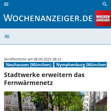
menu
search
Stadtwerke erweitern das Fernwärmenetz | Wochenanzeig
menu
Stadtwerke erwe
Veröffentlicht am 08.09.2025 08:22
Neuhausen (München)
Nymphenburg (München)
Stadtwerke erweitern das
Fernwärmenetz