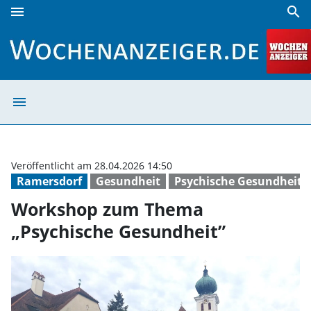
menu
search
Workshop zum Thema „Psychische Gesundheit” | Wochena
menu
Workshop zum T
Veröffentlicht am 28.04.2026 14:50
Ramersdorf
Gesundheit
Psychische Gesundheit
Workshop zum Thema
„Psychische Gesundheit”