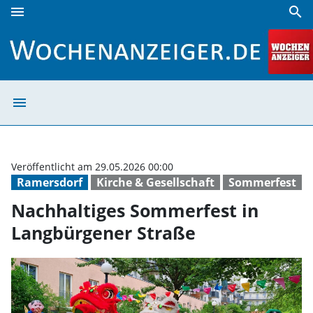
menu
search
Nachhaltiges Sommerfest in Langbürgener Straße | Woche
menu
Nachhaltiges So
Veröffentlicht am 29.05.2026 00:00
Ramersdorf
Kirche & Gesellschaft
Sommerfest
Nachhaltiges Sommerfest in
Langbürgener Straße