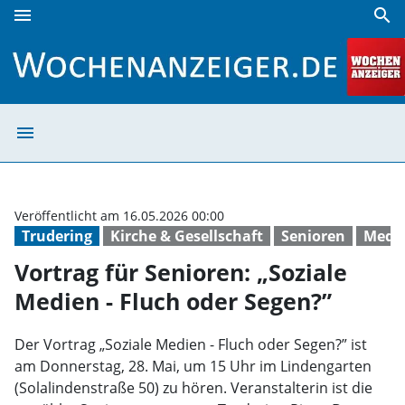
menu
search
Vortrag für Senioren: „Soziale Medien - Fluch oder Segen?
menu
Vortrag für Seni
Veröffentlicht am 16.05.2026 00:00
Trudering
Kirche & Gesellschaft
Senioren
Medi
Vortrag für Senioren: „Soziale
Medien - Fluch oder Segen?”
Der Vortrag „Soziale Medien - Fluch oder Segen?” ist
am Donnerstag, 28. Mai, um 15 Uhr im Lindengarten
(Solalindenstraße 50) zu hören. Veranstalterin ist die