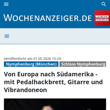
menu
search
Von Europa nach Südamerika - mit Pedalhackbrett, Gitarr
menu
Von Europa nach
Veröffentlicht am 01.05.2026 15:29
Nymphenburg (München)
Schloss Nymphenburg
Von Europa nach Südamerika -
mit Pedalhackbrett, Gitarre und
Vibrandoneon