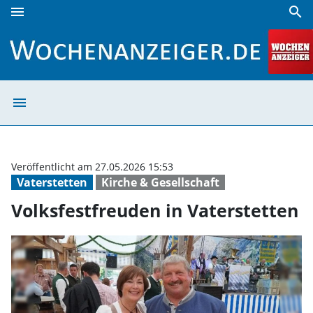
menu
search
Volksfestfreuden in Vaterstetten | Wochenanzeiger
menu
Volksfestfreude
Veröffentlicht am 27.05.2026 15:53
Vaterstetten
Kirche & Gesellschaft
Volksfestfreuden in Vaterstetten