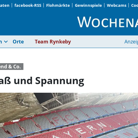
Daten
facebook-RSS
Flohmärkte
Gewinnspiele
Webcams
Coo
Jede Menge Spiel, S
expand_more
n
Orte
Team Rynkeby
Anzei
end & Co.
paß und Spannung