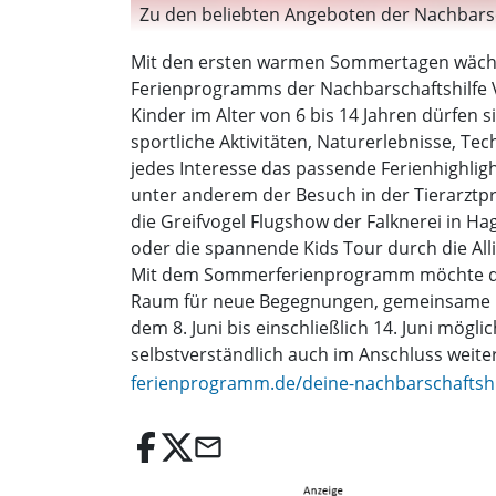
Zu den beliebten Angeboten der Nachbarsch
Mit den ersten warmen Sommertagen wächst
Ferienprogramms der Nachbarschaftshilfe V
Kinder im Alter von 6 bis 14 Jahren dürfen
sportliche Aktivitäten, Naturerlebnisse, T
jedes Interesse das passende Ferienhighli
unter anderem der Besuch in der Tierarztpra
die Greifvogel Flugshow der Falknerei in H
oder die spannende Kids Tour durch die Al
Mit dem Sommerferienprogramm möchte die 
Raum für neue Begegnungen, gemeinsame E
dem 8. Juni bis einschließlich 14. Juni mögl
selbstverständlich auch im Anschluss wei
ferienprogramm.de/deine-nachbarschaftshi
email