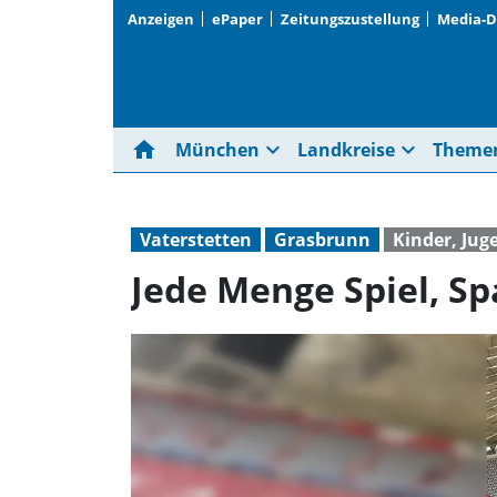
Anzeigen
ePaper
Zeitungszustellung
Media-
home
expand_more
expand_more
München
Landkreise
Theme
Vaterstetten
Grasbrunn
Kinder, Jug
Jede Menge Spiel, S