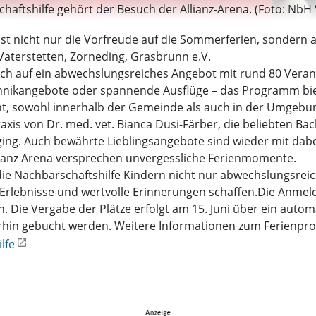
aftshilfe gehört der Besuch der Allianz-Arena. (Foto: NbH 
 nicht nur die Vorfreude auf die Sommerferien, sondern 
aterstetten, Zorneding, Grasbrunn e.V.
 sich auf ein abwechslungsreiches Angebot mit rund 80 Vera
echnikangebote oder spannende Ausflüge – das Programm bie
ght, sowohl innerhalb der Gemeinde als auch in der Umgeb
xis von Dr. med. vet. Bianca Dusi-Färber, die beliebten Ba
aging. Auch bewährte Lieblingsangebote sind wieder mit dabe
lianz Arena versprechen unvergessliche Ferienmomente.
Nachbarschaftshilfe Kindern nicht nur abwechslungsreic
rlebnisse und wertvolle Erinnerungen schaffen.Die Anmel
ich. Die Vergabe der Plätze erfolgt am 15. Juni über ein auto
terhin gebucht werden. Weitere Informationen zum Ferienp
lfe