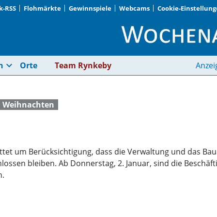
k-RSS
Flohmärkte
Gewinnspiele
Webcams
Cookie-Einstellun
Über Feiertage zu | 
expand_more
n
Orte
Team Rynkeby
Anzei
Weihnachten
bittet um Berücksichtigung, dass die Verwaltung und das B
chlossen bleiben. Ab Donnerstag, 2. Januar, sind die Beschä
n.