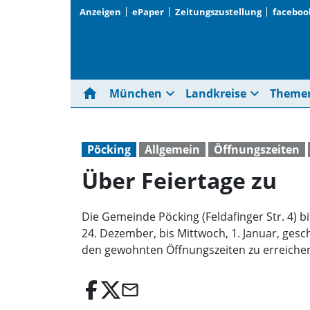
Anzeigen
ePaper
Zeitungszustellung
faceboo
home
expand_more
expand_more
München
Landkreise
Theme
Pöcking
Allgemein
Öffnungszeiten
Über Feiertage zu
Die Gemeinde Pöcking (Feldafinger Str. 4) 
24. Dezember, bis Mittwoch, 1. Januar, ges
den gewohnten Öffnungszeiten zu erreiche
email