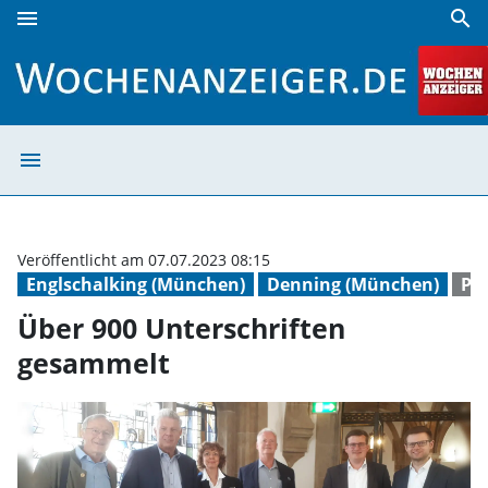
menu
search
Über 900 Unterschriften gesammelt | Wochenanzeiger
menu
Über 900 Unters
Veröffentlicht am 07.07.2023 08:15
Englschalking (München)
Denning (München)
Po
Über 900 Unterschriften
gesammelt