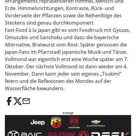
Arrangements repräsentieren Himmel, Mensch und
Erde. Himmelsrichtungen, Kontraste, Rück- und
Vorderseite der Pflanzen sowie die Reihenfolge des
Steckens sind genau durchkomponiert.
Fast-Food à la Japan gibt es vom Foodtruck mit Gyozas,
Omusubis und Sanshoku und dazu die bayerische
Alternative, Bratwurst vom Rost. Später genossen die
Japan-Fans im Pfarrstadl japanische Musik und Tänze.
Vollmond war eigentlich erst eine Woche später am 7.
Oktober. Der nächste Vollmond ist dann wieder am 4.
November. Dann kann jeder sein eigenes „Tsukimi”
feiern und die Reflexionen des Mondes auf der
Wasserfläche bewundern.
email