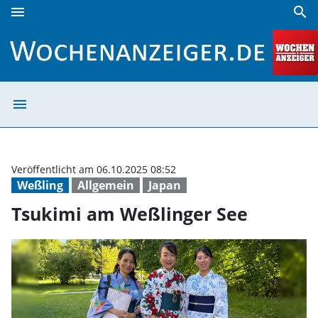
menu
search
Tsukimi am Weßlinger See | Wochenanzeiger
menu
Tsukimi am Weßl
Veröffentlicht am 06.10.2025 08:52
Weßling
Allgemein
Japan
Tsukimi am Weßlinger See