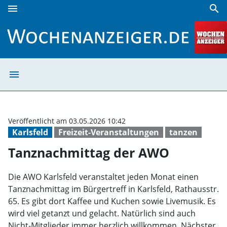
menu
search
Tanznachmittag der AWO | Wochenanzeiger
menu
Tanznachmittag
Veröffentlicht am 03.05.2026 10:42
Karlsfeld
Freizeit-Veranstaltungen
tanzen
Tanznachmittag der AWO
Die AWO Karlsfeld veranstaltet jeden Monat einen
Tanznachmittag im Bürgertreff in Karlsfeld, Rathausstr.
65. Es gibt dort Kaffee und Kuchen sowie Livemusik. Es
wird viel getanzt und gelacht. Natürlich sind auch
Nicht-Mitglieder immer herzlich willkommen. Nächster