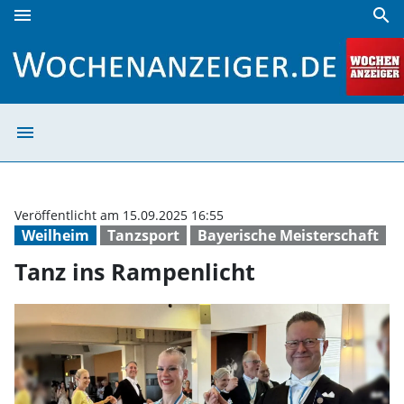
menu
search
Tanz ins Rampenlicht | Wochenanzeiger
menu
Tanz ins Rampen
Veröffentlicht am 15.09.2025 16:55
Weilheim
Tanzsport
Bayerische Meisterschaft
Tanz ins Rampenlicht