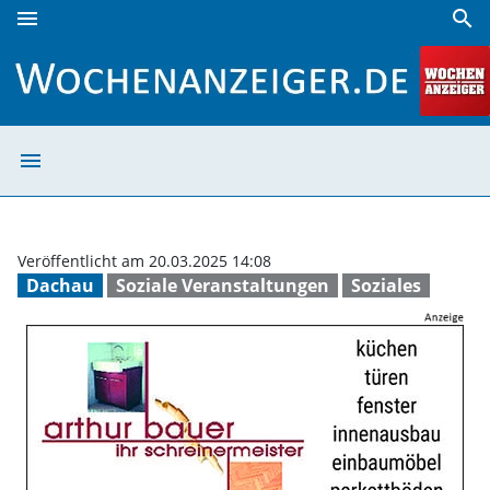
menu
search
Tag gegen Rassismus am Freitag, 28. März | Wochenanzeig
menu
Tag gegen Rassi
Veröffentlicht am 20.03.2025 14:08
Dachau
Soziale Veranstaltungen
Soziales