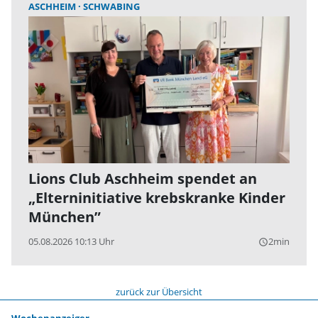
ASCHHEIM
SCHWABING
Lions Club Aschheim spendet an
„Elterninitiative krebskranke Kinder
München”
05.08.2026 10:13 Uhr
2min
query_builder
zurück zur Übersicht