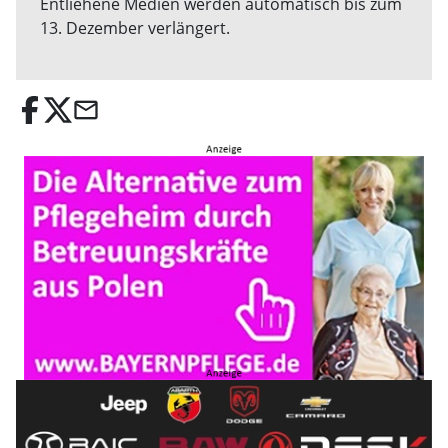
Entliehene Medien werden automatisch bis zum
13. Dezember verlängert.
email