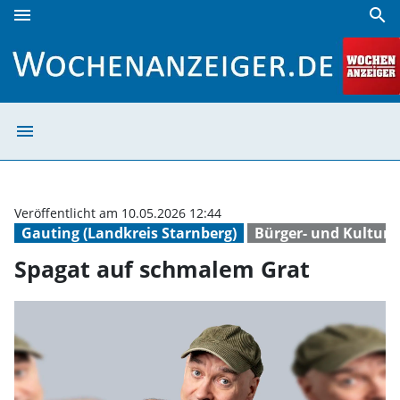
menu
search
Spagat auf schmalem Grat | Wochenanzeiger
menu
Spagat auf schm
Veröffentlicht am 10.05.2026 12:44
Gauting (Landkreis Starnberg)
Bürger- und Kultur
Spagat auf schmalem Grat