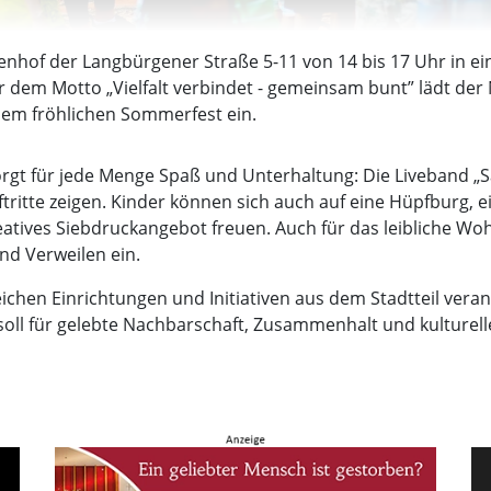
nnenhof der Langbürgener Straße 5-11 von 14 bis 17 Uhr in e
er dem Motto „Vielfalt verbindet - gemeinsam bunt” lädt de
nem fröhlichen Sommerfest ein.
rgt für jede Menge Spaß und Unterhaltung: Die Liveband „S
ritte zeigen. Kinder können sich auch auf eine Hüpfburg, ei
eatives Siebdruckangebot freuen. Auch für das leibliche Wo
d Verweilen ein.
ichen Einrichtungen und Initiativen aus dem Stadtteil vera
oll für gelebte Nachbarschaft, Zusammenhalt und kulturelle V