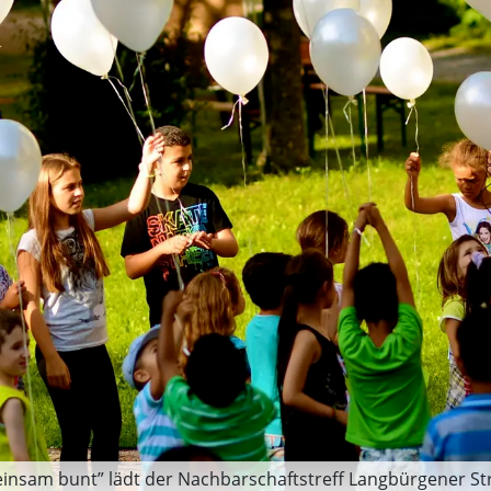
meinsam bunt” lädt der Nachbarschaftstreff Langbürgener S