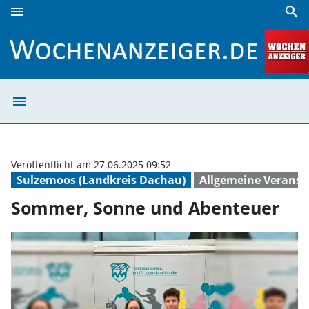
menu
search
Sommer, Sonne und Abenteuer | Wochenanzeiger
menu
Sommer, Sonne 
Veröffentlicht am 27.06.2025 09:52
Sulzemoos (Landkreis Dachau)
Allgemeine Veranst
Sommer, Sonne und Abenteuer