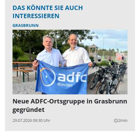
DAS KÖNNTE SIE AUCH
INTERESSIEREN
GRASBRUNN
Neue ADFC-Ortsgruppe in Grasbrunn
gegründet
29.07.2026 09:30 Uhr
2min
query_builder