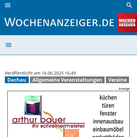
menu
search
Sensationeller Zugang für das Rotkreuzmuseum | Wochena
menu
Sensationeller 
Veröffentlicht am 16.06.2025 16:49
Dachau
Allgemeine Veranstaltungen
Vereine