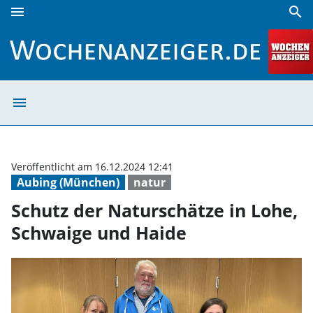
menu
search
Schutz der Naturschätze in Lohe, Schwaige und Haide | W
menu
Schutz der Natu
Veröffentlicht am 16.12.2024 12:41
Aubing (München)
natur
Schutz der Naturschätze in Lohe,
Schwaige und Haide