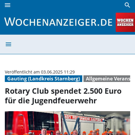
menu
search
Rotary Club spendet 2.500 Euro für die Jugendfeuerwehr |
menu
Rotary Club spe
Veröffentlicht am 03.06.2025 11:29
Gauting (Landkreis Starnberg)
Allgemeine Veranst
Rotary Club spendet 2.500 Euro
für die Jugendfeuerwehr