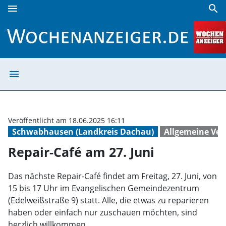
menu
search
Repair-Café am 27. Juni | Wochenanzeiger
menu
Repair-Café am 
Veröffentlicht am 18.06.2025 16:11
Schwabhausen (Landkreis Dachau)
Allgemeine Ver
Repair-Café am 27. Juni
Das nächste Repair-Café findet am Freitag, 27. Juni, von
15 bis 17 Uhr im Evangelischen Gemeindezentrum
(Edelweißstraße 9) statt. Alle, die etwas zu reparieren
haben oder einfach nur zuschauen möchten, sind
herzlich willkommen.