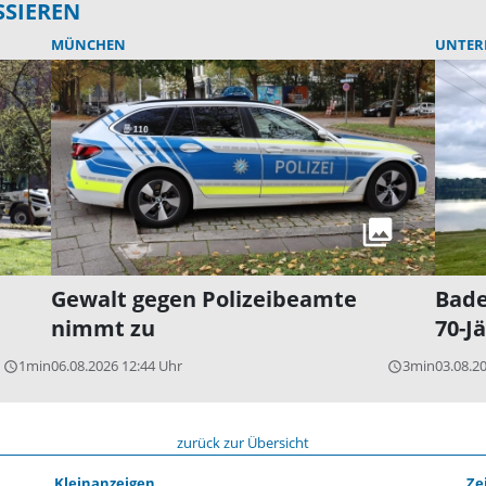
SSIEREN
MÜNCHEN
UNTER
Gewalt gegen Polizeibeamte
Bade
nimmt zu
70-J
1min
06.08.2026 12:44 Uhr
3min
03.08.2
query_builder
query_builder
zurück zur Übersicht
Kleinanzeigen
Ze