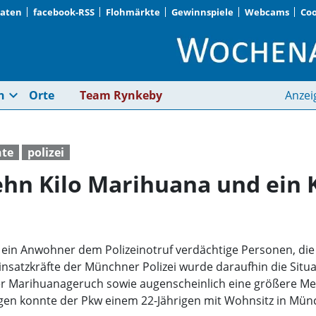
Daten
facebook-RSS
Flohmärkte
Gewinnspiele
Webcams
Coo
Polizei findet über 
expand_more
n
Orte
Team Rynkeby
Anzei
hte
polizei
zehn Kilo Marihuana und ein K
 ein Anwohner dem Polizeinotruf verdächtige Personen, die 
e Einsatzkräfte der Münchner Polizei wurde daraufhin die Sit
er Marihuanageruch sowie augenscheinlich eine größere M
gen konnte der Pkw einem 22-Jährigen mit Wohnsitz in Mü