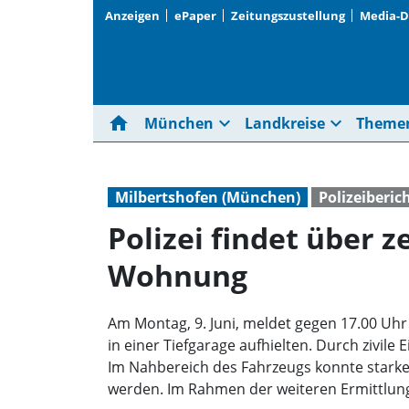
Anzeigen
ePaper
Zeitungszustellung
Media-
home
expand_more
expand_more
München
Landkreise
Theme
Milbertshofen (München)
Polizeiberic
Polizei findet über 
Wohnung
Am Montag, 9. Juni, meldet gegen 17.00 Uhr
in einer Tiefgarage aufhielten. Durch zivil
Im Nahbereich des Fahrzeugs konnte stark
werden. Im Rahmen der weiteren Ermittlun