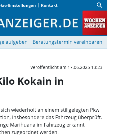
search
kie-Einstellungen
Kontakt
zehn Kilo Marihuana und
ge aufgeben
Beratungstermin vereinbaren
Veröffentlicht am 17.06.2025 13:23
ilo Kokain in
sich wiederholt an einem stillgelegten Pkw
uation, insbesondere das Fahrzeug überprüft.
enge Marihuana im Fahrzeug erkannt
nchen zugeordnet werden.