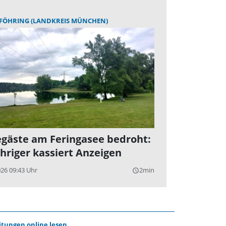
FÖHRING (LANDKREIS MÜNCHEN)
gäste am Feringasee bedroht:
ähriger kassiert Anzeigen
026 09:43 Uhr
2min
query_builder
itungen online lesen