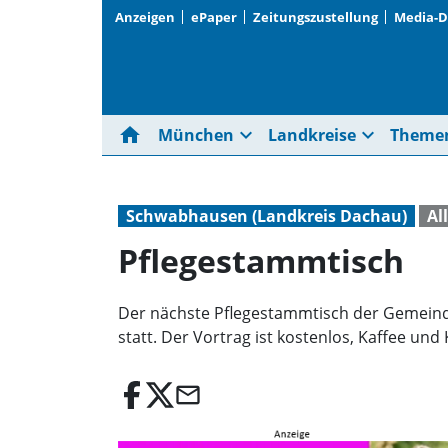
Anzeigen
ePaper
Zeitungszustellung
Media-
home
expand_more
expand_more
München
Landkreise
Theme
Schwabhausen (Landkreis Dachau)
Al
Pflegestammtisch
Der nächste Pflegestammtisch der Gemeind
statt. Der Vortrag ist kostenlos, Kaffee und
email