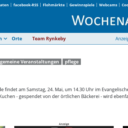
Daten
facebook-RSS
Flohmärkte
Gewinnspiele
Webcams
Coo
Pflegestammtisch | 
expand_more
n
Orte
Team Rynkeby
Anzei
lgemeine Veranstaltungen
pflege
e findet am Samstag, 24. Mai, um 14.30 Uhr im Evangelisc
 Kuchen - gespendet von der örtlichen Bäckerei - wird ebenf