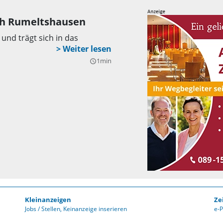
ch Rumeltshausen
nd trägt sich in das
1min
query_builder
Kleinanzeigen
Ze
Jobs / Stellen
Keinanzeige inserieren
e-