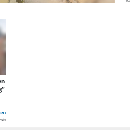
St
19.
en
g”
min