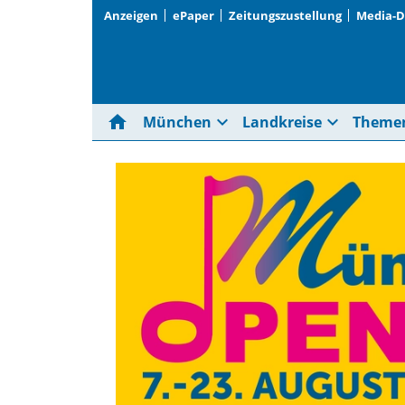
Anzeigen
ePaper
Zeitungszustellung
Media-
home
expand_more
expand_more
München
Landkreise
Theme