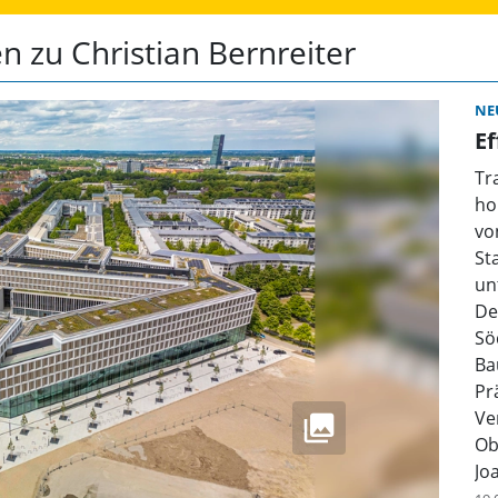
n zu Christian Bernreiter
NE
Ef
Tr
ho
vo
St
un
De
Sö
Ba
Pr
Ve
Ob
Jo