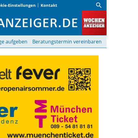
search
kie-Einstellungen
Kontakt
 | Wochenanzeiger
ge aufgeben
Beratungstermin vereinbaren