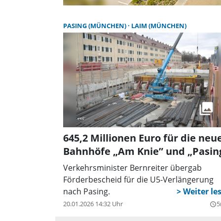
PASING (MÜNCHEN)
LAIM (MÜNCHEN)
645,2 Millionen Euro für die neu
Bahnhöfe „Am Knie” und „Pasin
Verkehrsminister Bernreiter übergab
Förderbescheid für die U5-Verlängerung
nach Pasing.
20.01.2026 14:32 Uhr
5
query_builder