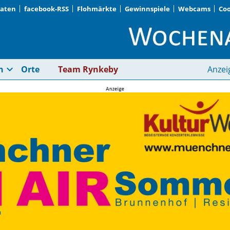
Daten
facebook-RSS
Flohmärkte
Gewinnspiele
Webcams
Coo
Christian Bernreiter
expand_more
n
Orte
Team Rynkeby
Anzei