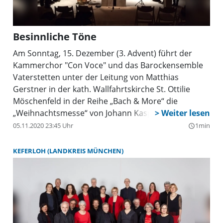
Besinnliche Töne
Am Sonntag, 15. Dezember (3. Advent) führt der
Kammerchor "Con Voce" und das Barockensemble
Vaterstetten unter der Leitung von Matthias
Gerstner in der kath. Wallfahrtskirche St. Ottilie
Möschenfeld in der Reihe „Bach & More“ die
„Weihnachtsmesse“ von Johann Kaspar Aiblinger
auf.
05.11.2020 23:45 Uhr
1min
query_builder
KEFERLOH (LANDKREIS MÜNCHEN)