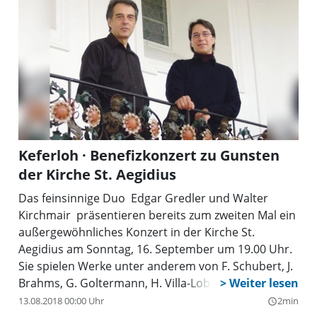
Keferloh · Benefizkonzert zu Gunsten
der Kirche St. Aegidius
Das feinsinnige Duo  Edgar Gredler und Walter
Kirchmair  präsentieren bereits zum zweiten Mal ein
außergewöhnliches Konzert in der Kirche St.
Aegidius am Sonntag, 16. September um 19.00 Uhr.
Sie spielen Werke unter anderem von F. Schubert, J.
Brahms, G. Goltermann, H. Villa-Lobos und A.
Piazzolla.
13.08.2018 00:00 Uhr
2min
query_builder