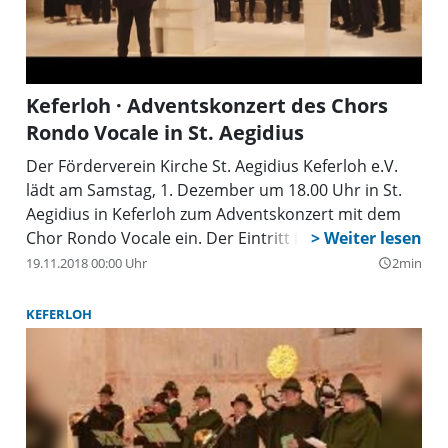
Keferloh · Adventskonzert des Chors
Rondo Vocale in St. Aegidius
Der Förderverein Kirche St. Aegidius Keferloh e.V.
lädt am Samstag, 1. Dezember um 18.00 Uhr in St.
Aegidius in Keferloh zum Adventskonzert mit dem
Chor Rondo Vocale ein. Der Eintritt ist frei.
19.11.2018 00:00 Uhr
2min
query_builder
KEFERLOH