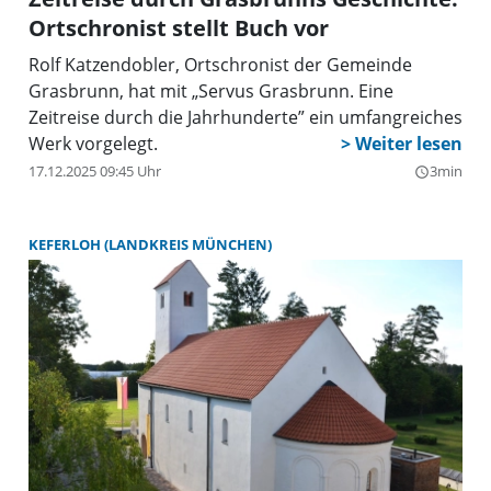
Ortschronist stellt Buch vor
Rolf Katzendobler, Ortschronist der Gemeinde
Grasbrunn, hat mit „Servus Grasbrunn. Eine
Zeitreise durch die Jahrhunderte” ein umfangreiches
Werk vorgelegt.
17.12.2025 09:45 Uhr
3min
query_builder
KEFERLOH (LANDKREIS MÜNCHEN)