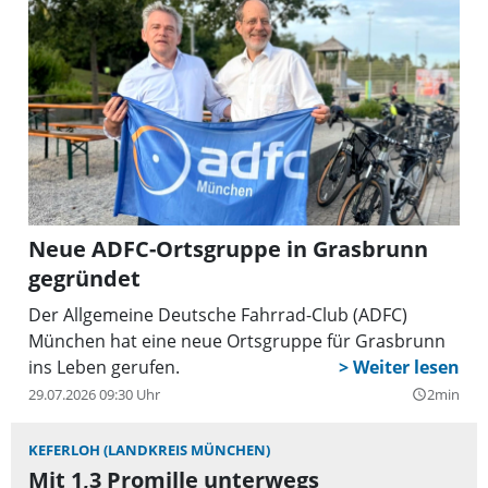
Neue ADFC-Ortsgruppe in Grasbrunn
gegründet
Der Allgemeine Deutsche Fahrrad-Club (ADFC)
München hat eine neue Ortsgruppe für Grasbrunn
ins Leben gerufen.
29.07.2026 09:30 Uhr
2min
query_builder
KEFERLOH (LANDKREIS MÜNCHEN)
Mit 1,3 Promille unterwegs