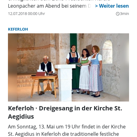
Leonpacher am Abend bei seinem Dank an alle
Teilnehmer und Sponsoren einen Benefizerlös von
12.07.2018 00:00 Uhr
3min
query_builder
26.000 Euro bekannt zu geben.
KEFERLOH
Keferloh · Dreigesang in der Kirche St.
Aegidius
Am Sonntag, 13. Mai um 19 Uhr findet in der Kirche
St. Aegidius in Keferloh die traditionelle festliche