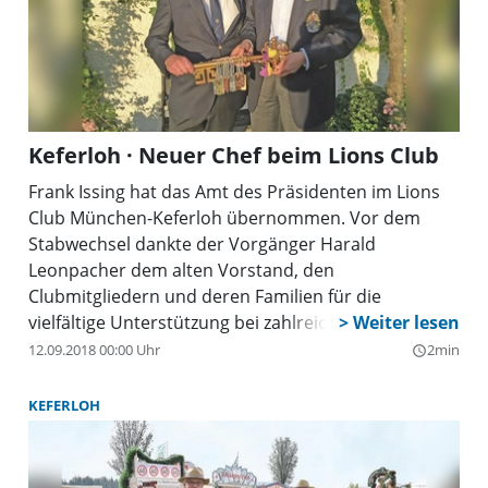
Keferloh · Neuer Chef beim Lions Club
Frank Issing hat das Amt des Präsidenten im Lions
Club München-Keferloh übernommen. Vor dem
Stabwechsel dankte der Vorgänger Harald
Leonpacher dem alten Vorstand, den
Clubmitgliedern und deren Familien für die
vielfältige Unterstützung bei zahlreichen Aktionen
im vergangenen Jahr.
12.09.2018 00:00 Uhr
2min
query_builder
KEFERLOH