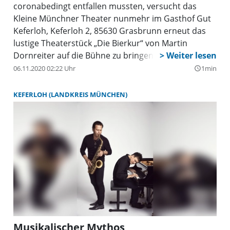
coronabedingt entfallen mussten, versucht das
Kleine Münchner Theater nunmehr im Gasthof Gut
Keferloh, Keferloh 2, 85630 Grasbrunn erneut das
lustige Theaterstück „Die Bierkur“ von Martin
Dornreiter auf die Bühne zu bringen. Premiere ist
am 16. Oktober in der Tenne des Gasthofes Gut
06.11.2020 02:22 Uhr
1min
query_builder
Keferloh, wobei natürlich bei allen Vorstellungen
sämtliche Corona-Auflagen eingehalten werden.
KEFERLOH (LANDKREIS MÜNCHEN)
Musikalischer Mythos