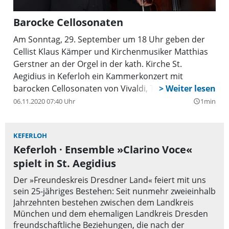
Barocke Cellosonaten
Am Sonntag, 29. September um 18 Uhr geben der
Cellist Klaus Kämper und Kirchenmusiker Matthias
Gerstner an der Orgel in der kath. Kirche St.
Aegidius in Keferloh ein Kammerkonzert mit
barocken Cellosonaten von Vivaldi, Torelli und
Boismortier.
06.11.2020 07:40 Uhr
1min
query_builder
KEFERLOH
Keferloh · Ensemble »Clarino Voce«
spielt in St. Aegidius
Der »Freundeskreis Dresdner Land« feiert mit uns
sein 25-jähriges Bestehen: Seit nunmehr zweieinhalb
Jahrzehnten bestehen zwischen dem Landkreis
München und dem ehemaligen Landkreis Dresden
freundschaftliche Beziehungen, die nach der