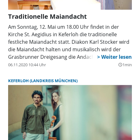
Traditionelle Maiandacht
Am Sonntag, 12. Mai um 18.00 Uhr findet in der
Kirche St. Aegidius in Keferloh die traditionelle
festliche Maiandacht statt. Diakon Karl Stocker wird
die Maiandacht halten und musikalisch wird der
Grasbrunner Dreigesang die Andacht mit seinen
altbayerischen Marienliedern umrahmen.
06.11.2020 10:44 Uhr
1min
query_builder
KEFERLOH (LANDKREIS MÜNCHEN)