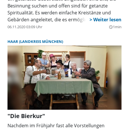
Besinnung suchen und offen sind für getanzte
Spiritualität. Es werden einfache Kreistänze und
Gebärden angeleitet, die es ermöglichen, zur Ruhe
zu kommen und mit Gott in Verbindung zu treten.
06.11.2020 03:09 Uhr
1min
query_builder
Bitte bequeme Schuhe und Freude an Bewegung
mitbringen. Den Abend gestalten Birgit Filipiak-
HAAR (LANDKREIS MÜNCHEN)
Pittroff und Petra Strazdins, die das monatlich
stattfindende Meditative Tanzen in St Magdalena,
Ottobrunn, leiten. Es ist keine Anmeldung nötig.
"Die Bierkur"
Nachdem im Frühjahr fast alle Vorstellungen