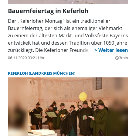
Bauernfeiertag in Keferloh
Der „Keferloher Montag“ ist ein traditioneller
Bauernfeiertag, der sich als ehemaliger Viehmarkt
zu einem der ältesten Markt- und Volksfeste Bayerns
entwickelt hat und dessen Tradition über 1050 Jahre
zurückliegt. Die Keferloher Freunde e.V. haben es
sich zur Aufgabe gemacht diese Tradition
06.11.2020 09:21 Uhr
3min
query_builder
fortzuführen und zu pflegen. Nachdem der
Keferloher Montag in den vergangenen Jahren eher
KEFERLOH (LANDKREIS MÜNCHEN)
politisch geprägt war, möchten sich die Keferloher
Freunde e. V. wieder auf den Ursprung
zurückbesinnen und das alte Brauchtum
wiederbeleben. Ein politischer Keferloher Sonntag
findet in diesem Jahr nicht statt und der Fokus des
Keferloher Montags richtet sich wieder traditionell
komplett auf die Landwirtschaft. „Ziel der Keferloh
Freunde ist es, die Landwirtschaft den Besuchern