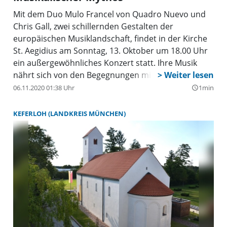
Mit dem Duo Mulo Francel von Quadro Nuevo und
Chris Gall, zwei schillernden Gestalten der
europäischen Musiklandschaft, findet in der Kirche
St. Aegidius am Sonntag, 13. Oktober um 18.00 Uhr
ein außergewöhnliches Konzert statt. Ihre Musik
nährt sich von den Begegnungen mit den
Menschen, ihren Kulturen und Mythen. Zwei
06.11.2020 01:38 Uhr
1min
query_builder
Balladen-Spieler, die ihr Publikum mit samtenen
Tönen durch die Nacht tragen.
KEFERLOH (LANDKREIS MÜNCHEN)