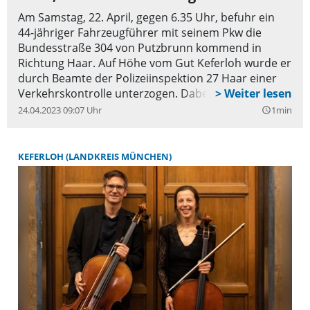
Am Samstag, 22. April, gegen 6.35 Uhr, befuhr ein
44-jähriger Fahrzeugführer mit seinem Pkw die
Bundesstraße 304 von Putzbrunn kommend in
Richtung Haar. Auf Höhe vom Gut Keferloh wurde er
durch Beamte der Polizeiinspektion 27 Haar einer
Verkehrskontrolle unterzogen. Dabei konnte
deutlicher Alkoholgeruch wahrgenommen werden.
24.04.2023 09:07 Uhr
1min
query_builder
KEFERLOH (LANDKREIS MÜNCHEN)