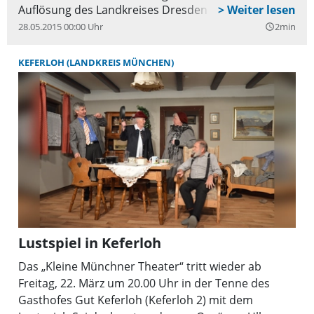
Auflösung des Landkreises Dresden durch die
Gebietsreform zur Gründung des Vereins
28.05.2015 00:00 Uhr
2min
query_builder
»Freundeskreis Dresdner Land e.V.« führte.
KEFERLOH (LANDKREIS MÜNCHEN)
Lustspiel in Keferloh
Das „Kleine Münchner Theater“ tritt wieder ab
Freitag, 22. März um 20.00 Uhr in der Tenne des
Gasthofes Gut Keferloh (Keferloh 2) mit dem