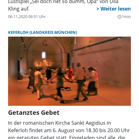
Lustspiel „Sei doch net so dumm, Opa“ von Ulla
Kling auf.
06.11.2020 06:51 Uhr
1min
query_builder
KEFERLOH (LANDKREIS MÜNCHEN)
Getanztes Gebet
In der romanischen Kirche Sankt Aegidius in
Keferloh findet am 6. August von 18.30 bis 20.00 Uhr
ein getanztes Gebet statt. Eingeladen sind alle, die