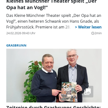
Kleines Münchner Theater spielt „Der
Opa hat an Vogl!”
Das Kleine Münchner Theater spielt „Der Opa hat an
Vogl”, einen heiteren Schwank von Hans Gnade, als
Frühjahrsstück. Premiere ist am 28. Februar.
24.02.2026 09:43 Uhr
2min
query_builder
GRASBRUNN
Zeitreise durch Grasbrunns Geschichte: