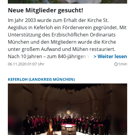
Neue Mitglieder gesucht!
Im Jahr 2003 wurde zum Erhalt der Kirche St.
Aegidius in Keferloh ein Förderverein gegründet. Mit
Unterstützung des Erzbischöflichen Ordinariats
München und den Mitgliedern wurde die Kirche
unter großem Aufwand und Mühen restauriert.
Nach 10 Jahren – zum 840-jährigen Weihejubiläum -
war es vollbracht! Dies war nur durch die vielen
06.11.2020 01:07 Uhr
1min
query_builder
Förderer, die Spenden und die Mitglieder möglich.
Nun gilt es, das fertigrenovierte Kulturdenkmal und
KEFERLOH (LANDKREIS MÜNCHEN)
romanische Kleinod in Grasbrunn zu erhalten. Der
Vorstand des Fördervereins freut sich auf
Unterstützer. Der Jahresmitgliedsbeitrag kostet 25
Euro. Infos unter www.st-aegidius-keferloh.de