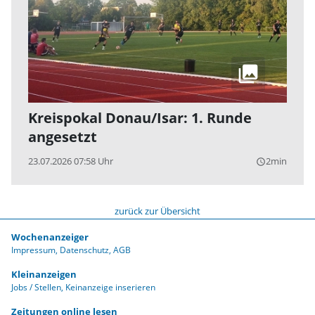
Kreispokal Donau/Isar: 1. Runde
angesetzt
23.07.2026 07:58 Uhr
2min
query_builder
zurück zur Übersicht
Wochenanzeiger
Impressum
Datenschutz
AGB
Kleinanzeigen
Jobs / Stellen
Keinanzeige inserieren
Zeitungen online lesen